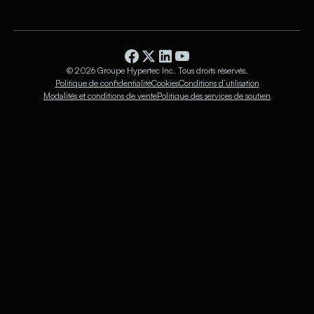
© 2026 Groupe Hypertec Inc. Tous droits réservés.
Politique de confidentialité
Cookies
Conditions d’utilisation
Modalités et conditions de vente
Politique des services de soutien