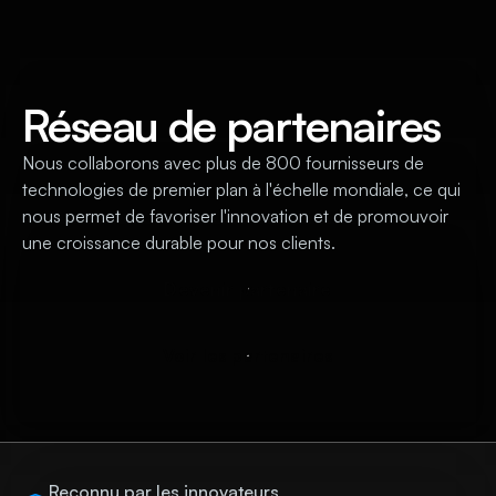
Réseau de partenaires
Nous collaborons avec plus de 800 fournisseurs de
technologies de premier plan à l'échelle mondiale, ce qui
nous permet de favoriser l'innovation et de promouvoir
une croissance durable pour nos clients.
D
e
v
e
n
i
r
p
a
r
t
e
n
a
i
r
e
V
o
i
r
l
e
s
p
a
r
t
e
n
a
i
r
e
s
Reconnu par les innovateurs