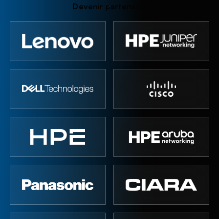
D
e
v
e
n
i
r
p
a
r
t
e
n
a
i
r
e