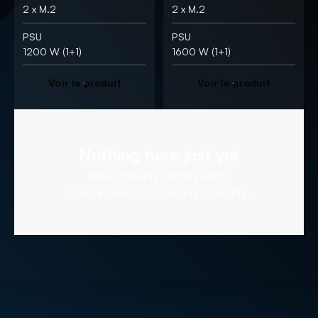
2 x M.2
2 x M.2
PSU
PSU
1200 W (1+1)
1600 W (1+1)
V
o
i
r
l
e
p
r
o
d
u
i
t
V
o
i
r
l
e
p
r
o
d
u
i
t
Nothing here just yet
New products coming soon.
Check back for upcoming products.