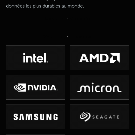
données les plus durables au monde.
D
e
v
e
n
i
r
p
a
r
t
e
n
a
i
r
e
V
o
i
r
n
o
s
p
a
r
t
e
n
a
i
r
e
s