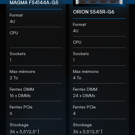
MAGMA FS4144A-G5
ORION S545R-G6
Format
4U
Format
4U
CPU
CPU
Sockets
Sockets
1
1
Max mémoire
Max mémoire
2 To
4 To
Fentes DIMM
Fentes DIMM
16 x DIMMs
24 x DIMMs
Fentes PCIe
Fentes PCIe
6
4
Stockage
Stockage
|
|
36 x 3,5"/2,5''
36 x 3,5"/2,5''