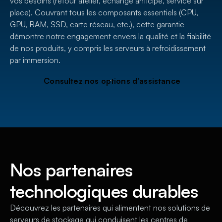
vos besoins (retour atelier, échange anticipé, service sur
place). Couvrant tous les composants essentiels (CPU,
GPU, RAM, SSD, carte réseau, etc.), cette garantie
démontre notre engagement envers la qualité et la fiabilité
de nos produits, y compris les serveurs à refroidissement
par immersion.
C
o
n
s
u
l
t
e
z
n
o
s
o
p
t
i
o
n
s
d
'
a
s
s
i
s
t
a
n
c
e
Nos partenaires
technologiques durables
Découvrez les partenaires qui alimentent nos solutions de
serveurs de stockage qui conduisent les centres de