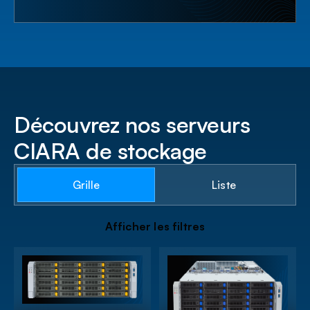
Découvrez nos serveurs
CIARA de stockage
Grille
Liste
A
f
f
i
c
h
e
r
l
e
s
f
i
l
t
r
e
s