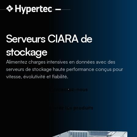
Serveurs CIARA de
stockage
Alimentez charges intensives en données avec des
serveurs de stockage haute performance conçus pour
vitesse, évolutivité et fiabilité.
C
o
n
t
a
c
t
e
z
-
n
o
u
s
E
x
p
l
o
r
e
r
l
e
s
p
r
o
d
u
i
t
s