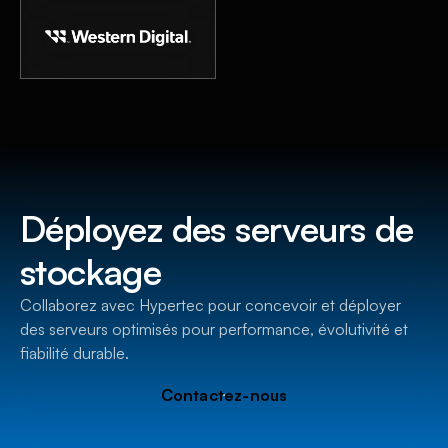
Déployez des serveurs de
stockage
Collaborez avec Hypertec pour concevoir et déployer
des serveurs optimisés pour performance, évolutivité et
fiabilité durable.
C
o
n
t
a
c
t
e
z
-
n
o
u
s