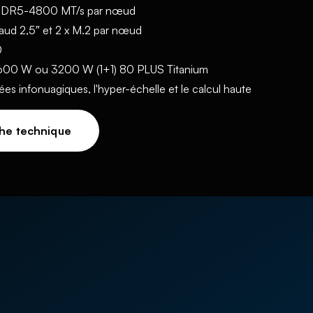
 DDR5-4800 MT/s par nœud
haud 2,5″ et 2 x M.2 par nœud
0
2600 W ou 3200 W (1+1) 80 PLUS Titanium
es infonuagiques, l'hyper-échelle et le calcul haute
he technique