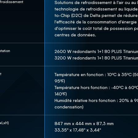
froidissement
Solutions de refroidissement à l'air ou au l
technologie de refroidissement au liquide
to-Chip (D2C) de Delta permet de réduire 
l'efficacité de la consommation d'énergie 
d'optimiser le coût total de possession po
centres de données.
tation
2600 W redondants 1+1 80 PLUS Titanium
3200 W redondants 1+1 80 PLUS Titaniu
t
Température en fonction : 10ºC à 35ºC (50
95ºF) 

Température hors fonction : -40ºC à 60ºC
140ºF) 

Humidité relative hors fonction : 20% à 9
condensation)
xLxH)
847 mm x 444 mm x 87,3 mm 

33,35" x 17,48" x 3,44"