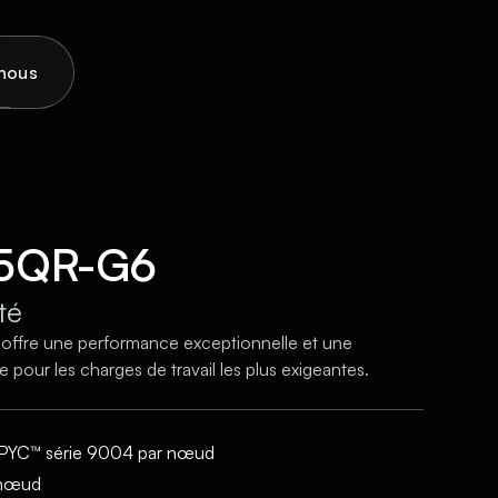
o
n
u
s
5QR-G6
té
re une performance exceptionnelle et une
 pour les charges de travail les plus exigeantes.
PYC™ série 9004 par nœud
 nœud