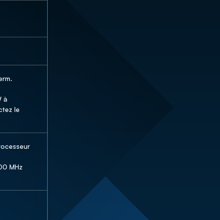
rm. 
 à 
tez le 
rocesseur

0 MHz 
