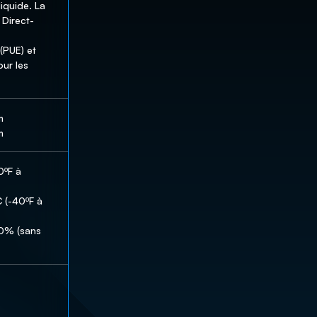
iquide. La 
 Direct-
(PUE) et 
ur les 


m
ºF à 
 (-40ºF à 
0% (sans 