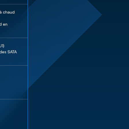
à chaud 
d en 
1)

des SATA 