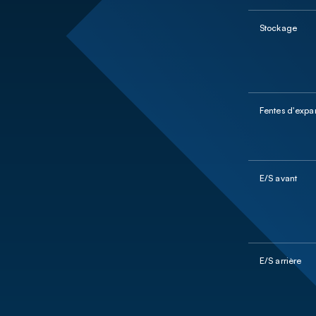
Stockage
Fentes d'expa
E/S avant
E/S arrière