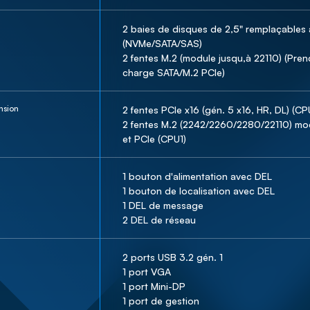
2 baies de disques de 2,5" remplaçables 
(NVMe/SATA/SAS)

2 fentes M.2 (module jusqu,à 22110) (Pren
charge SATA/M.2 PCIe)
nsion
2 fentes PCIe x16 (gén. 5 x16, HR, DL) (CPU
2 fentes M.2 (2242/2260/2280/22110) mo
et PCIe (CPU1)
1 bouton d'alimentation avec DEL

1 bouton de localisation avec DEL

1 DEL de message

2 DEL de réseau
2 ports USB 3.2 gén. 1

1 port VGA

1 port Mini-DP

1 port de gestion
